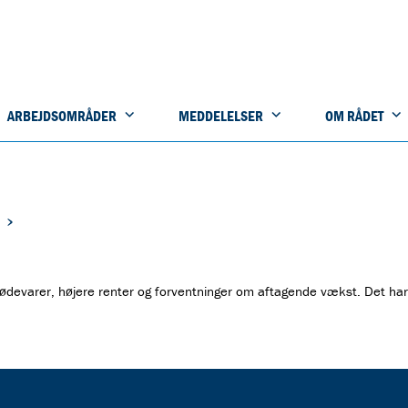
ARBEJDSOMRÅDER
MEDDELELSER
OM RÅDET
g fødevarer, højere renter og forventninger om aftagende vækst. Det har