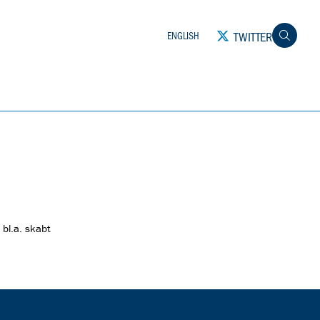
TWITTER
ENGLISH
 bl.a. skabt