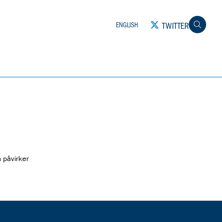
TWITTER
ENGLISH
 påvirker