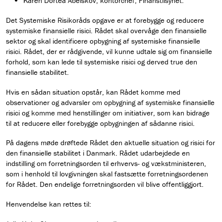
Karen Dortea Abelskov, kontorchef, Finanstilsynet.
Det Systemiske Risikoråds opgave er at forebygge og reducere
systemiske finansielle risici. Rådet skal overvåge den finansielle
sektor og skal identificere opbygning af systemiske finansielle
risici. Rådet, der er rådgivende, vil kunne udtale sig om finansielle
forhold, som kan lede til systemiske risici og derved true den
finansielle stabilitet.
Hvis en sådan situation opstår, kan Rådet komme med
observationer og advarsler om opbygning af systemiske finansielle
risici og komme med henstillinger om initiativer, som kan bidrage
til at reducere eller forebygge opbygningen af sådanne risici.
På dagens møde drøftede Rådet den aktuelle situation og risici for
den finansielle stabilitet i Danmark. Rådet udarbejdede en
indstilling om forretningsorden til erhvervs- og vækstministeren,
som i henhold til lovgivningen skal fastsætte forretningsordenen
for Rådet. Den endelige forretningsorden vil blive offentliggjort.
Henvendelse kan rettes til: