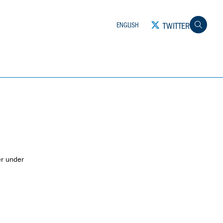
TWITTER
ENGLISH
er under