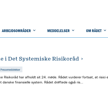
ARBEJDSOMRÅDER
MEDDELELSER
OM RÅDET
e i Det Systemiske Risikoråd
Pressemeddelelser
 Risikoråd har afholdt sit 24. møde. Rådet vurderer fortsat, at risici 
t danske finansielle system. Rådet drøftede også ris...