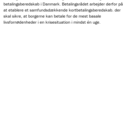
betalingsberedskab i Danmark. Betalingsrådet arbejder derfor på
at etablere et samfundsdækkende kortbetalingsberedskab. der
skal sikre, at borgerne kan betale for de mest basale
livsfornødenheder i en krisesituation i mindst én uge.
Hent pressemeddelelse som pdf
FIND HENSTILLING
Læs henstilling om evaluering af den sektorspecifikke
systemiske buffer
Læs henstilling om den kontracykliske kapitalbuffer
Læs spørgsmål og svar om forhøjelse af den