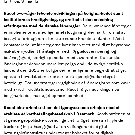
kr. til ca. 9 mia. kr.
Rådet overvåger løbende udviklingen på boligmarkedet samt
institutternes kreditgivning, og drøftede i den anledning
erfaringerne med de danske låneregler.
De nuværende låneregler
er implementeret med hjemmel i lovgivning, der har til formål at
beskytte forbrugeren eller sikre sunde kreditstandarder. Rådet
konstaterede, at lånereglerne især har været med til at begrænse
risikable nyudlån til låntagere med høj gældsservicering- og
belåningsgrad, særligt i perioden med lave renter. De danske
låneregler er desuden mere lempelige end i de øvrige nordiske
lande. Siden 2023 er boligpriserne herhjemme begyndt at stige,
og især i hovedstaden er priserne på ejerlejligheder steget
betydeligt. Det understreger vigtigheden af lånereglerne som værn
mod skred i kreditstandarderne. Rådet følger udviklingen på
boligmarkedet med øget opmærksomhed.
Rådet blev orienteret om det igangværende arbejde med at
etablere et kortbetalingsberedskab i Danmark.
Kombinationen af
stigende geopolitiske spændinger, et forøget niveau af hybride
trusler og høj afhængighed af en velfungerende digital
betalingsinfrastruktur understreger behovet for et digitalt