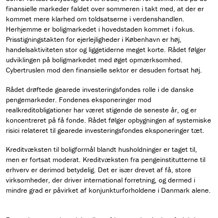
finansielle markeder faldet over sommeren i takt med, at der er
kommet mere klarhed om toldsatserne i verdenshandlen.
Herhjemme er boligmarkedet i hovedstaden kommet i fokus.
Prisstigningstakten for ejerlejligheder i København er høj,
handelsaktiviteten stor og liggetiderne meget korte. Rådet følger
udviklingen på boligmarkedet med øget opmærksomhed.
Cybertruslen mod den finansielle sektor er desuden fortsat høj.
Rådet drøftede gearede investeringsfondes rolle i de danske
pengemarkeder. Fondenes eksponeringer mod
realkreditobligationer har været stigende de seneste år, og er
koncentreret på få fonde. Rådet følger opbygningen af systemiske
risici relateret til gearede investeringsfondes eksponeringer tæt.
Kreditvæksten til boligformål blandt husholdninger er taget til,
men er fortsat moderat. Kreditvæksten fra pengeinstitutterne til
erhverv er derimod betydelig. Det er især drevet af få, store
virksomheder, der driver international forretning, og dermed i
mindre grad er påvirket af konjunkturforholdene i Danmark alene.