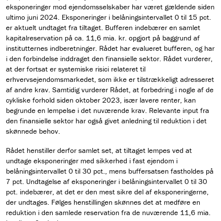
eksponeringer mod ejendomsselskaber har været gældende siden
ultimo juni 2024. Eksponeringer i belåningsintervallet 0 til 15 pct.
er aktuelt undtaget fra tiltaget. Bufferen indebærer en samlet
kapitalreservation på ca. 11,6 mia. kr. opgjort på baggrund af
institutternes indberetninger. Rådet har evalueret bufferen, og har
i den forbindelse inddraget den finansielle sektor. Rådet vurderer,
at der fortsat er systemiske risici relateret til
erhvervsejendomsmarkedet, som ikke er tilstrækkeligt adresseret
af andre krav. Samtidig vurderer Rådet, at forbedring i nogle af de
cykliske forhold siden oktober 2023, især lavere renter, kan
begrunde en lempelse i det nuværende krav. Relevante input fra
den finansielle sektor har også givet anledning til reduktion i det
skønnede behov.
Rådet henstiller derfor samlet set, at tiltaget lempes ved at
undtage eksponeringer med sikkerhed i fast ejendom i
belåningsintervallet 0 til 30 pct., mens buffersatsen fastholdes på
7 pct. Undtagelse af eksponeringer i belåningsintervallet 0 til 30
pct. indebærer, at det er den mest sikre del af eksponeringerne,
der undtages. Følges henstillingen skønnes det at medføre en
reduktion i den samlede reservation fra de nuværende 11,6 mia.