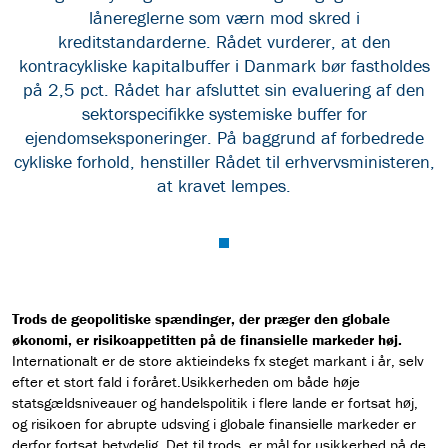
lånereglerne som værn mod skred i
kreditstandarderne. Rådet vurderer, at den
kontracykliske kapitalbuffer i Danmark bør fastholdes
på 2,5 pct. Rådet har afsluttet sin evaluering af den
sektorspecifikke systemiske buffer for
ejendomseksponeringer. På baggrund af forbedrede
cykliske forhold, henstiller Rådet til erhvervsministeren,
at kravet lempes.
Trods de geopolitiske spændinger, der præger den globale
økonomi, er risikoappetitten på de finansielle markeder høj.
Internationalt er de store aktieindeks fx steget markant i år, selv
efter et stort fald i foråret.Usikkerheden om både høje
statsgældsniveauer og handelspolitik i flere lande er fortsat høj,
og risikoen for abrupte udsving i globale finansielle markeder er
derfor fortsat betydelig. Det til trods, er mål for usikkerhed på de