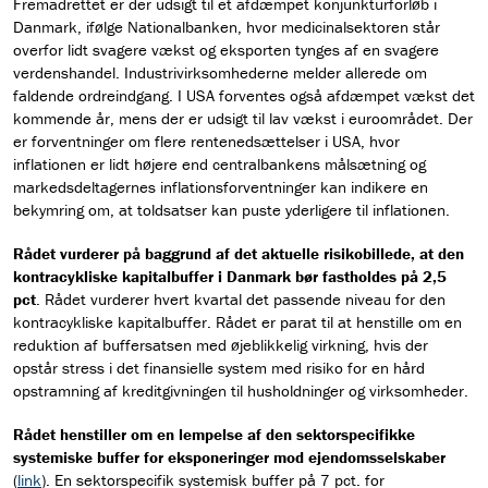
Fremadrettet er der udsigt til et afdæmpet konjunkturforløb i
Danmark, ifølge Nationalbanken, hvor medicinalsektoren står
overfor lidt svagere vækst og eksporten tynges af en svagere
verdenshandel. Industrivirksomhederne melder allerede om
faldende ordreindgang. I USA forventes også afdæmpet vækst det
kommende år, mens der er udsigt til lav vækst i euroområdet. Der
er forventninger om flere rentenedsættelser i USA, hvor
inflationen er lidt højere end centralbankens målsætning og
markedsdeltagernes inflationsforventninger kan indikere en
bekymring om, at toldsatser kan puste yderligere til inflationen.
Rådet vurderer på baggrund af det aktuelle risikobillede, at den
kontracykliske kapitalbuffer i Danmark bør fastholdes på 2,5
pct
. Rådet vurderer hvert kvartal det passende niveau for den
kontracykliske kapitalbuffer. Rådet er parat til at henstille om en
reduktion af buffersatsen med øjeblikkelig virkning, hvis der
opstår stress i det finansielle system med risiko for en hård
opstramning af kreditgivningen til husholdninger og virksomheder.
Rådet henstiller om en lempelse af den sektorspecifikke
systemiske buffer for eksponeringer mod ejendomsselskaber
(
link
). En sektorspecifik systemisk buffer på 7 pct. for